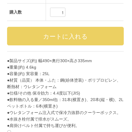
購入数
●製品サイズ(約) 幅490×奥行300×高さ335mm
●重量(約) 4.6kg
●容量(約) 実容量：25L
●材質（品質） 本体・ふた：鋼(紛体塗装)・ポリプロピレン、
断熱材：ウレタンフォーム
●仕様/その他 保冷効力：4.4度以下(JIS)
●飲料物の入る量／350ml缶：31本(横置き)、20本(縦・横)、2L
ペットボトル：6本(横置き)
●ウレタンフォーム注入式で保冷力抜群のクーラーボックス。
●水抜き栓付属で排水がスムーズ。
●肩掛けベルト付属で持ち運びが便利。