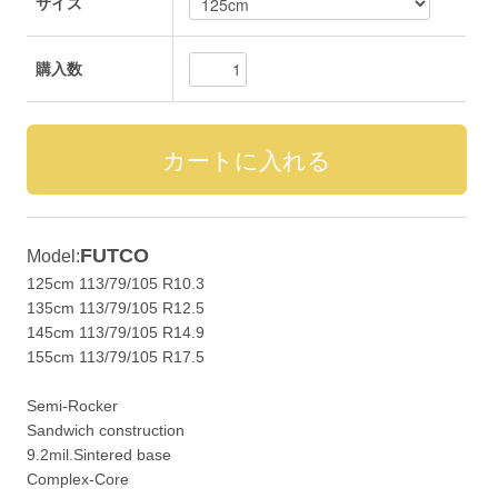
サイズ
購入数
FUTCO
Model:
125cm 113/79/105 R10.3
135cm 113/79/105 R12.5
145cm 113/79/105 R14.9
155cm 113/79/105 R17.5
Semi-Rocker
Sandwich construction
9.2mil.Sintered base
Complex-Core