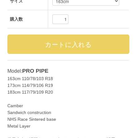
サイズ
購入数
PRO PIPE
Model:
163cm 110/78/103 R18
173cm 114/79/106 R19
183cm 117/79/109 R20
Camber
Sandwich construction
NHS Race Sintered base
Metal Layer